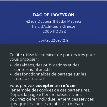
DAC DE L’AVEYRON
42 rue Docteur Théodor Mathieu
Parc d’Activités la Gineste
12000 RODEZ
contact@dac12.fr
05 36 36 12 12
Nous contacter
Ce site utilise les services de partenaires pour
vous proposer :
Mentions légales
des vidéos, des publications et des
Confidentialité et cookies
contenus interactifs
des fonctionnalités de partage sur les
réseaux sociaux.
RESTEZ INFORMÉS
Vous pouvez
accepter
ou
refuser
l’ensemble des cookies de ces partenaires.
Depuis la page « Personnaliser », vous
pourrez gérer individuellement ces services
M'ABONNER À LA NEWSLETTER
ainsi que les cookies relatifs à la mesure