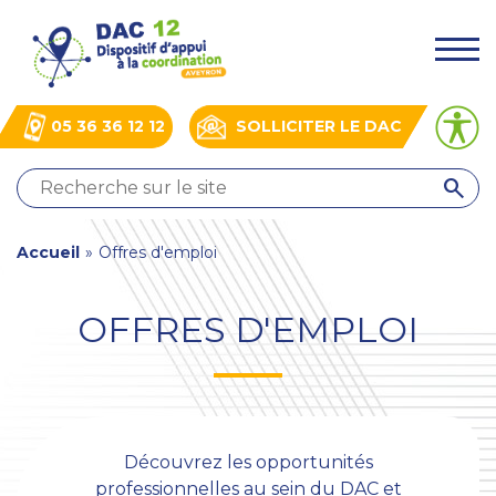
Aller
Panneau de gestion des cookies
au
.
contenu
principal
05 36 36 12 12
SOLLICITER LE DAC
QUI
SOMMES-
NOUS
You
Accueil
»
Offres d'emploi
?
NOS
are
ACTIONS
OFFRES D'EMPLOI
here
ACTUALITÉS
BOÎTE
À
OUTILS
Découvrez les opportunités
professionnelles au sein du DAC et