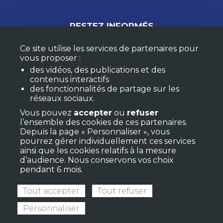
RESTEZ INFORMÉS
Ce site utilise les services de partenaires pour
vous proposer :
M'ABONNER À LA NEWSLETTER
des vidéos, des publications et des
MON COMPTE
contenus interactifs
F.A.Q.
des fonctionnalités de partage sur les
réseaux sociaux.
Vous pouvez
accepter
ou
refuser
RETROUVEZ LES RESSOURCES RÉGIONALES
l’ensemble des cookies de ces partenaires.
Depuis la page « Personnaliser », vous
pourrez gérer individuellement ces services
ainsi que les cookies relatifs à la mesure
d’audience. Nous conservons vos choix
pendant 6 mois.
Tout accepter
Tout refuser
Personnaliser