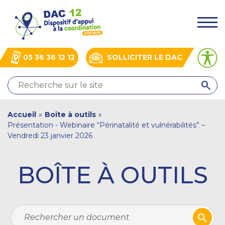
Aller
Panneau de gestion des cookies
au
.
contenu
principal
05 36 36 12 12
SOLLICITER LE DAC
QUI
SOMMES-
NOUS
You
Accueil
»
Boîte à outils
»
?
Présentation - Webinaire “Périnatalité et vulnérabilités” –
NOS
are
Vendredi 23 janvier 2026
ACTIONS
here
ACTUALITÉS
BOÎTE À OUTILS
BOÎTE
À
OUTILS